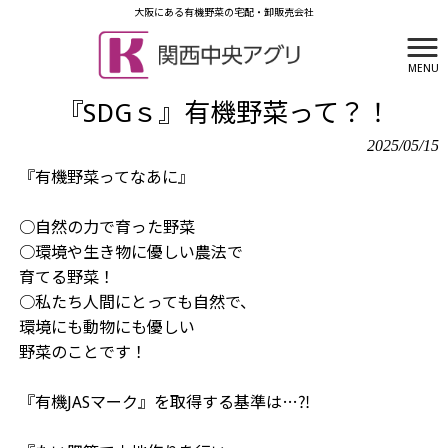
大阪にある有機野菜の宅配・卸販売会社
MENU
有限会社関西中央アグリ HOME
>
新着情報
>
『SDGｓ』有機野菜って？！
『SDGｓ』有機野菜って？！
2025/05/15
『有機野菜ってなあに⁇』

○自然の力で育った野菜

○環境や生き物に優しい農法で

育てる野菜！

○私たち人間にとっても自然で、

環境にも動物にも優しい

野菜のことです！

『有機JASマーク』を取得する基準は…⁈
