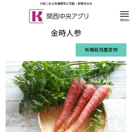
大阪にある有機野菜の宅配・卸販売会社
MENU
有限会社関西中央アグリ HOME
>
商品一覧
>
金時人参
金時人参
有機栽培農産物